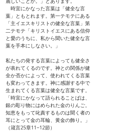
麗しいことか。」とあります。
　時宜にかなった言葉は「健全な言
葉」ともとれます。第一テモテにある
「主イエスキリストの健全な言葉」第
二テモテ「キリストイエスにある信仰
と愛のうちに、私から聞いた健全な言
葉を手本にしなさい。」
私たちの発する言葉によっても健全さ
が表れてくるのです。神との関係が健
全か否かによって、使われてくる言葉
も変わってきます。神に感謝する中で
生まれてくる言葉は健全な言葉です。
「時宜にかなって語られることばは、
銀の彫り物にはめられた金のりんご。
知恵をもって叱責するものは聞く者の
耳にとって金の耳輪、黄金の飾り。」
（箴言25章11−12節）