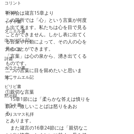
コリント
ヨハネ
祈祷会は箴言15章より
この箇所では「心」という言葉が何度
イザヤ書
も出て来ます。私たちは心を目で見る
ダニエル書
ことができません。しかし表に出てく
出エジプト記
る言葉や行動によって、その人の心を
見ることができます。
アモス書
「言葉」は心の泉から、湧き出てくる
詩篇
ものです。
ガラテヤ書
二つの言葉に目を留めたいと思いま
第二サムエル記
す。
ピリピ書
①親切な言葉
黙示録
　15章1節には「柔らかな答えは憤りを
マラキ書
鎮め、激しいことばは怒りをあお
る。」
クリスマス礼拝
とあります。
　また箴言の16章24節には「親切なこ