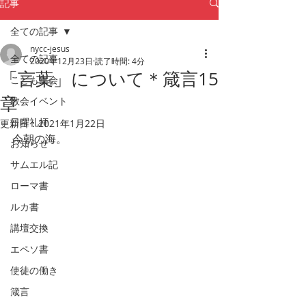
記事
全ての記事
nycc-jesus
全ての記事
2020年12月23日
読了時間: 4分
「言葉」について＊箴言15
こども集会
章
教会イベント
日曜礼拝
更新日：
2021年1月22日
今朝の海。
お知らせ
サムエル記
ローマ書
ルカ書
講壇交換
エペソ書
使徒の働き
箴言