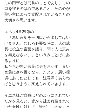
この門守とは門番のことであり、この
口を守るのは心であること、その心が
聖い主によって支配されていることの
大切さを思います。
エペソ4章29節の
　「悪い言葉を一切口から出してはい
けません。むしろ必要な時に、人の成
長に役立つ言葉を語り、聞く人に恵み
を与えなさい。」というみことばにあ
るように、
私たちが悪い言葉に身をおかず、良い
言葉に身を置くなら、たとえ、悪い環
境にあったとしても、注意深くあらね
ばと思うように変えられていきます。
イエス様ご自身はどのようにされてい
たかを見ると、皆から疎まれ蔑まれて
いた女性に対して、皆が「この女」と