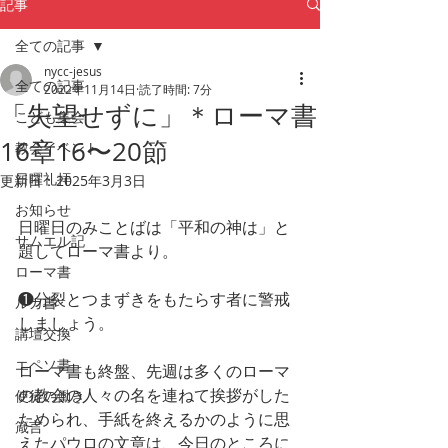
記事
全ての記事
nycc-jesus
全ての記事
2022年11月14日
読了時間: 7分
「失望せずに」＊ローマ書
こども集会
16章16〜20節
教会イベント
日曜礼拝
更新日：
2025年3月3日
お知らせ
日曜日のみことばは「平和の神は」と
サムエル記
題してローマ書より。
ローマ書
❶分裂とつまずきをもたらす者に警戒
ルカ書
しましょう。
講壇交換
エペソ書
ローマ書も終盤、先週は多くのローマ
の教会の人々の名を連ねて挨拶がした
使徒の働き
ためられ、手紙を終えるかのように思
箴言
えたパウロの文章は、今日のところに