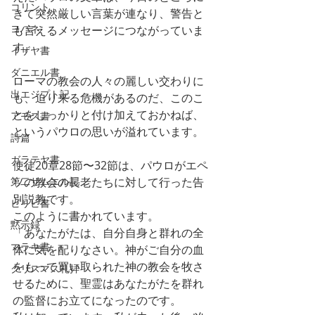
コリント
きて突然厳しい言葉が連なり、警告と
ヨハネ
も言えるメッセージにつながっていま
す。
イザヤ書
ダニエル書
ローマの教会の人々の麗しい交わりに
出エジプト記
も、迫り来る危機があるのだ、このこ
とをしっかりと付け加えておかねば、
アモス書
というパウロの思いが溢れています。
詩篇
ガラテヤ書
使徒20章28節〜32節は、パウロがエペ
第二サムエル記
ソの教会の長老たちに対して行った告
別説教です。
ピリピ書
このように書かれています。
黙示録
「あなたがたは、自分自身と群れの全
マラキ書
体に気を配りなさい。神がご自分の血
をもって買い取られた神の教会を牧さ
クリスマス礼拝
せるために、聖霊はあなたがたを群れ
の監督にお立てになったのです。