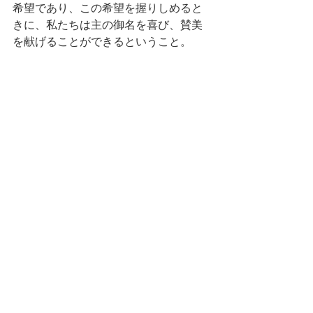
希望であり、この希望を握りしめると
きに、私たちは主の御名を喜び、賛美
を献げることができるということ。
「主よ！来てください！」そのよう
に、祈りながら主を待つ事。
今ある矛盾や葛藤、さまざまな疲れ
も、悲しみも、主イエス様が再臨され
る時に正しく裁かれる。
私たちキリスト者の使命は、日々目を
覚ましてこの再臨の主を待ち望むこと
であると語られました。今は理解でき
ない多くのことにも落胆せずに、失望
せずにイエス様に希望をおいて、日々
を過ごすということ。
私たちに必要なことは、さまざまなこ
とにあくせくすることでなく、サタン
を踏み砕く勝利の主に「委ねる姿