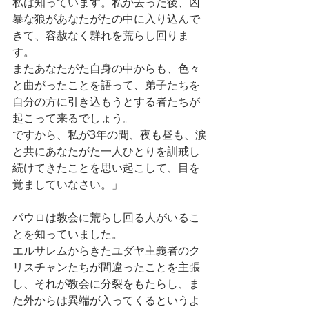
私は知っています。私が去った後、凶
暴な狼があなたがたの中に入り込んで
きて、容赦なく群れを荒らし回りま
す。
またあなたがた自身の中からも、色々
と曲がったことを語って、弟子たちを
自分の方に引き込もうとする者たちが
起こって来るでしょう。
ですから、私が3年の間、夜も昼も、涙
と共にあなたがた一人ひとりを訓戒し
続けてきたことを思い起こして、目を
覚ましていなさい。」
パウロは教会に荒らし回る人がいるこ
とを知っていました。
エルサレムからきたユダヤ主義者のク
リスチャンたちが間違ったことを主張
し、それが教会に分裂をもたらし、ま
た外からは異端が入ってくるというよ