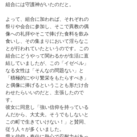
組合には守護神がいたのだと。
よって、組合に加われば、それぞれの
祭りや会合に参加し、そこで異教の偶
像への礼拝やそこで捧げた食料を飲み
食いし、その集まりにおいて淫らなこ
とが行われていたというのです。この
組合にどうやって関わるかが生活に直
結していましたが、この「イゼベル」
なる女性は「そんなの問題ない」と
「積極的にやり繁栄をもたらすべき」
と偶像に捧げるということも形だけ合
わせたらいいのだと、主張したので
す。
彼女に同意し「強い信仰を持っている
んだから、大丈夫。そうでもしないと
この町で生きていけない！」と賛同、
従う人々が多くいました。
愛と信仰・奉仕に熱心で忍耐力があっ