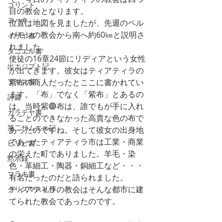
コリント
目の教会となります。
ヨハネ
位置は地図を見ましたが、先週のペル
ガモンの教会から南へ約60㎞と説明さ
イザヤ書
れました。
ダニエル書
使徒の16章24節にリディアという女性
出エジプト記
が出てきます。彼女はティアティラの
アモス書
紫布の商人だったとここに書かれてい
ます。「布」でなく「紫布」とあるの
詩篇
は、当時紫🟣布は、誰でもが手に入れ
ガラテヤ書
ることのできなかった高貴な色の布で
第二サムエル記
あったのですね。そして彼女の出身地
であったティアティラ市は工業・商業
ピリピ書
の栄えた町でありました。羊毛・染
黙示録
色・革細工・陶器・銅細工など・・・
マラキ書
有名だったのだと語られました。
ティアティラの教会はそんな都市に建
クリスマス礼拝
てられた教会であったのです。