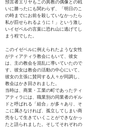
預言者エリヤもこの異教の偶像との戦
いに勝ったにも関わらず、「明日のこ
の時までにお前を殺していなかったら
私が罰せられるように！」という激し
いイゼベルの言葉に恐れ山に逃げてし
まう程でした。
このイゼベルに例えられたような女性
がティアティラ教会にもいて、彼女
は、主の教会を混乱に導いていたので
す。彼女は教会の活動の中心にいて、
彼女の主張に賛同する人々が同調し、
教会はかき回されました。
当時は、商業・工業の町であったティ
アティラには、職業別の同業者のギル
ドと呼ばれる「組合」が多々あり、そ
こに属さなければ、孤立してしまい商
売をして生きていくことができなかっ
たと語られました。そしてそれぞれの