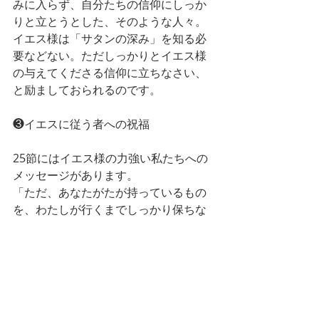
みに入らず、自分たちの信仰にしっか
りと立とうとした、そのような人々。
イエス様は「サタンの深み」を知る必
要などない。ただしっかりとイエス様
の与えてくださる信仰に立ちなさい、
と励ましておられるのです。
❸イエスに従う者への祝福
25節にはイエス様の力強い私たちへの
メッセージがあります。
「ただ、あなたがたが持っているもの
を、わたしが行くまでしっかり保ちな
さい」
と。そのような勝利を得る人々に、イ
エス様は二つのものを与えると言われ
ました。
一つは「諸国の民を支配する権威」
二つ目は「明けの明星」。