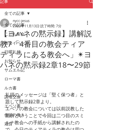
記事
全ての記事
nycc-jesus
全ての記事
2023年11月13日
読了時間: 7分
【ヨハネの黙示録】講解説
こども集会
教7「4番目の教会ティア
教会イベント
日曜礼拝
ティラにある教会へ」✴︎ヨ
お知らせ
ハネの黙示録2章18〜29節
サムエル記
ローマ書
ルカ書
礼拝のメッセージは「堅く保つ者」と
講壇交換
題して黙示録2章より。
エペソ書
エペソの教会については以前説教した
使徒の働き
箇所ということで今回は二つ目のスミ
ルナ教会への手紙から講解されたの
箴言
で、今日のティアティラの教会は四つ