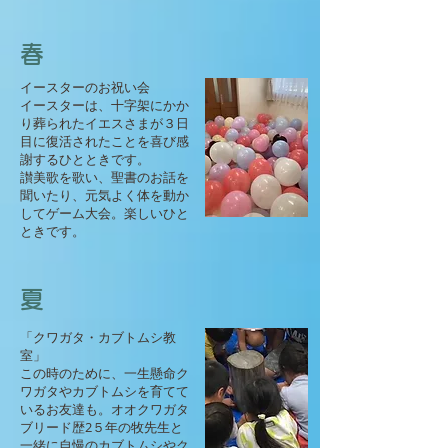
​春
イースターのお祝い会
イースターは、十字架にかか
り葬られたイエスさまが３日
目に復活されたことを喜び感
謝するひとときです。
​讃美歌を歌い、聖書のお話を
聞いたり、​元気よく体を動か
してゲーム大会。楽しいひと
ときです。
夏
「クワガタ・カブトムシ教
室」
この時のために、一生懸命ク
ワガタやカブトムシを育てて
いるお友達も。オオクワガタ
ブリード歴2５年の牧先生と
一緒に自慢のカブトムシやク