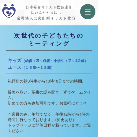
日本福音キリスト教会連合
にのみややまにし
宗教法人二宮山西キリスト教会
​次世代の子どもたちの
ミーティング
​キッズ
（幼保：3～6歳・小学生：7～12歳）
ユース
（１３歳〜１８歳）
礼拝前の朝9時半から10時10分までの時間。
賛美を歌い、聖書の話を聞き、皆でゲームタイ
ム。
初めての方も参加可能です。お気軽にどうぞ！
４週目のみ、午前でなく、午後12時から1時の
時間に行なっております。(変更あり）
トップページに開催日程が載っています。ご覧
ください