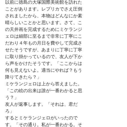
以前に徳島の大塚国際美術館を訪れた
ことがあります。レプリカでさえ圧倒
されましたから、本物はどんなにか素
晴らしいことかと思います。さて、こ
の天井画を完成するためにミケランジ
ェロは細部に至るまで非常に丁寧にこ
だわり４年もの月日を費やして完成さ
せたそうですが、あまりに丁寧に丁寧
に取り掛かっているので、友人が下か
ら声をかけたそうです。「ここからは
何も見えないよ。適当にやれば？もう
降りてきたら？」
ミケランジェロは上から答えました。
「この絵の出来は誰が一番わかると思
う？」
友人が返事します。「それは、君だ
ろ」
するとミケランジェロがいったので
す。「その通り。私が一番わかる。そ