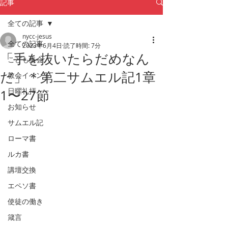
記事
全ての記事
nycc-jesus
全ての記事
2023年6月4日
読了時間: 7分
「手を抜いたらだめなん
こども集会
だ」＊第二サムエル記1章
教会イベント
日曜礼拝
1〜27節
お知らせ
サムエル記
ローマ書
ルカ書
講壇交換
エペソ書
使徒の働き
箴言