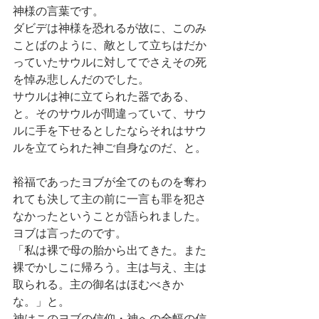
神様の言葉です。
ダビデは神様を恐れるが故に、このみ
ことばのように、敵として立ちはだか
っていたサウルに対してでさえその死
を悼み悲しんだのでした。
サウルは神に立てられた器である、
と。そのサウルが間違っていて、サウ
ルに手を下せるとしたならそれはサウ
ルを立てられた神ご自身なのだ、と。
裕福であったヨブが全てのものを奪わ
れても決して主の前に一言も罪を犯さ
なかったということが語られました。
ヨブは言ったのです。
「私は裸で母の胎から出てきた。また
裸でかしこに帰ろう。主は与え、主は
取られる。主の御名はほむべきか
な。」と。
神はこのヨブの信仰・神への全幅の信