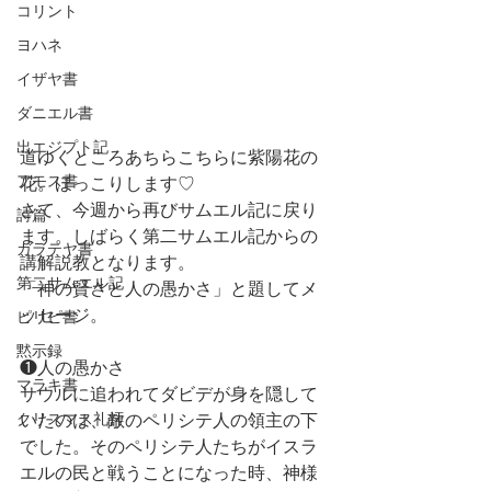
コリント
ヨハネ
イザヤ書
ダニエル書
出エジプト記
道ゆくところあちらこちらに紫陽花の
アモス書
花。ほっこりします♡
さて、今週から再びサムエル記に戻り
詩篇
ます。しばらく第二サムエル記からの
ガラテヤ書
講解説教となります。
第二サムエル記
「神の賢さと人の愚かさ」と題してメ
ッセージ。
ピリピ書
黙示録
❶人の愚かさ
マラキ書
サウルに追われてダビデが身を隠して
クリスマス礼拝
いたのは、敵のペリシテ人の領主の下
でした。そのペリシテ人たちがイスラ
エルの民と戦うことになった時、神様