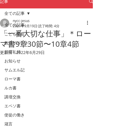
記事
全ての記事
nycc-jesus
全ての記事
2021年9月19日
読了時間: 4分
「一番大切な仕事」＊ロー
こども集会
マ書9章30節〜10章4節
教会イベント
日曜礼拝
更新日：
2022年6月29日
お知らせ
サムエル記
ローマ書
ルカ書
講壇交換
エペソ書
使徒の働き
箴言