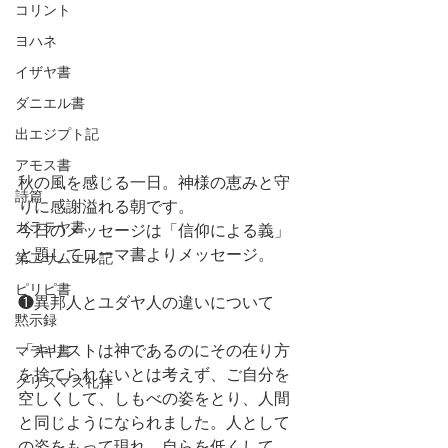
コリント
ヨハネ
イザヤ書
ダニエル書
出エジプト記
アモス書
秋の風を感じる一日。神様の恵みと守
詩篇
りに感謝溢れる朝です。
ガラテヤ書
今日のメッセージは「信仰による義」
と題してローマ書よりメッセージ。
第二サムエル記
ピリピ書
❶異邦人とユダヤ人の違いについて
黙示録
「キリストは神であるのにその在り方
マラキ書
を捨てられないとは考えず、ご自分を
クリスマス礼拝
空しくして、しもべの姿をとり、人間
と同じようになられました。人として
の姿をもって現れ、自らを低くして、