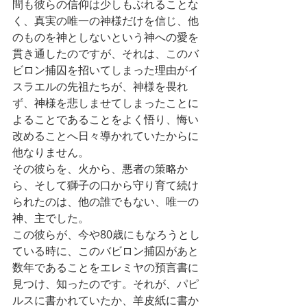
間も彼らの信仰は少しもぶれることな
く、真実の唯一の神様だけを信じ、他
のものを神としないという神への愛を
貫き通したのですが、それは、このバ
ビロン捕囚を招いてしまった理由がイ
スラエルの先祖たちが、神様を畏れ
ず、神様を悲しませてしまったことに
よることであることをよく悟り、悔い
改めることへ日々導かれていたからに
他なりません。
その彼らを、火から、悪者の策略か
ら、そして獅子の口から守り育て続け
られたのは、他の誰でもない、唯一の
神、主でした。
この彼らが、今や80歳にもなろうとし
ている時に、このバビロン捕囚があと
数年であることをエレミヤの預言書に
見つけ、知ったのです。それが、パピ
ルスに書かれていたか、羊皮紙に書か