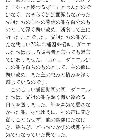
た！やっと終わるぞ！」と喜んだので
はなく、おそらくほぼ面識もなかった
先祖たちの主への背信の罪を自分のも
のとして深く悔い改め、断食して主に
祈ったことでした。父祖たちの罪がこ
んな悲しい70年も捕囚を招き、ダニエ
ルたちはむしろ被害者と言っても過言
ではありません。しかし、ダニエルは
この罪を自らのものとして、主の前に
悔い改め、また主の恵みと憐みを深く
感じているのです。
　この苦しい捕囚期間の間、ダニエル
たちは、父祖の罪を深く悔い改める
日々を送りました。神を本気で愛さな
かった罪。それゆえに、神の声に聞き
従うこともせず、他の偶像にたなび
き、揺らぎ、どっちつかずの状態を平
気で行なっていた民でした。