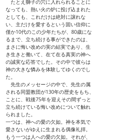
　たとえ獅子の穴に入れられることに
なっても、熱い火の炉に投げ込まれた
としても、これだけは絶対に譲れな
い、主だけを愛するという固い信仰に
僅か10代のこの少年たちが、80歳にな
るまで、立ち続ける事ができたのは、
まさに悔い改めの実の結実であり、生
き生きと働いて、在て在る真実の神へ
の誠実な応答でした。その中で彼らは
神の大きな憐みを体験してゆくのでし
た。
　先生のメッセージの中で、先生の属
される同盟教団が130年の歴史をもち、
ことに、戦後75年を迎えその間ずっと
立ち続けている悔い改めについて触れ
られました。
一つは、神への愛の欠如。神を本気で
愛さないがゆえに生まれる偶像礼拝。
もう一つは人への愛の欠如。それが、