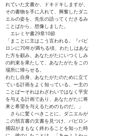
れていた文書か、ドキドキしますが、
その書物を手に入れて、興奮したダニ
エルの姿を、先生の語ってくださるみ
ことばから、想像しました。
　エレミヤ書29章10節
「まことに主はこう言われる。『バビ
ロンに70年が満ちる頃、わたしはあな
た方を顧み、あなたがたにいつくしみ
の約束を果たして、あなたがたをこの
場所に帰らせる。
わたし自身、あなたがたのために立て
ている計画をよく知っている。ー主の
ことばーそれはわざわいではなく平安
を与える計画であり、あなたがたに将
来と希望を与えるためのものだ。」
　さらに驚くべきことに、ダニエルが
この預言書の文書を見つけ、バビロン
捕囚がまもなく終わることを知った時
に、彼のしたことは、「あー！よかっ