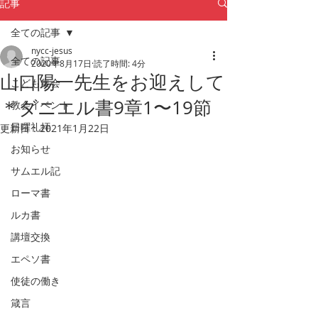
記事
全ての記事
nycc-jesus
全ての記事
2020年8月17日
読了時間: 4分
山口陽一先生をお迎えして
こども集会
＊ダニエル書9章1〜19節
教会イベント
日曜礼拝
更新日：
2021年1月22日
お知らせ
サムエル記
ローマ書
ルカ書
講壇交換
エペソ書
使徒の働き
箴言