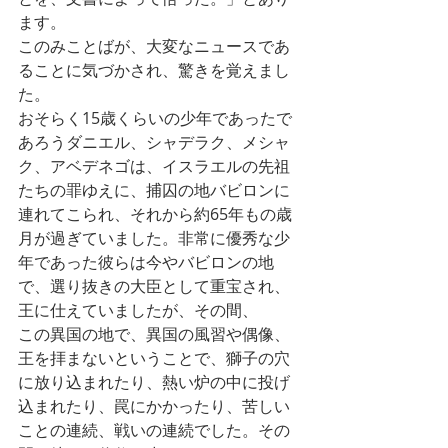
ます。
このみことばが、大変なニュースであ
ることに気づかされ、驚きを覚えまし
た。
おそらく15歳くらいの少年であったで
あろうダニエル、シャデラク、メシャ
ク、アベデネゴは、イスラエルの先祖
たちの罪ゆえに、捕囚の地バビロンに
連れてこられ、それから約65年もの歳
月が過ぎていました。非常に優秀な少
年であった彼らは今やバビロンの地
で、選り抜きの大臣として重宝され、
王に仕えていましたが、その間、
この異国の地で、異国の風習や偶像、
王を拝まないということで、獅子の穴
に放り込まれたり、熱い炉の中に投げ
込まれたり、罠にかかったり、苦しい
ことの連続、戦いの連続でした。その