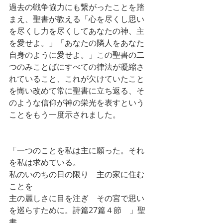
過去の戦争協力にも繋がったことを踏
まえ、聖書が教える「心を尽くし思い
を尽くし力を尽くしてあなたの神、主
を愛せよ。」「あなたの隣人をあなた
自身のように愛せよ。」この聖書の二
つのみことばにすべての律法が凝縮さ
れていること、これが欠けていたこと
を悔い改めて常に聖書に立ち返る、そ
のような信仰が神の栄光を表すという
ことをもう一度示されました。
「一つのことを私は主に願った。それ
を私は求めている。
私のいのちの日の限り　主の家に住む
ことを
主の麗しさに目を注ぎ　その宮で思い
を巡らすために。詩篇27篇４節　」聖
書