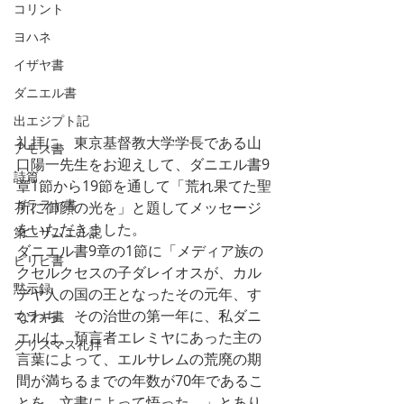
コリント
ヨハネ
イザヤ書
ダニエル書
出エジプト記
礼拝に、東京基督教大学学長である山
アモス書
口陽一先生をお迎えして、ダニエル書9
詩篇
章1節から19節を通して「荒れ果てた聖
ガラテヤ書
所に御顔の光を」と題してメッセージ
をいただきました。
第二サムエル記
ダニエル書9章の1節に「メディア族の
ピリピ書
クセルクセスの子ダレイオスが、カル
黙示録
デヤ人の国の王となったその元年、す
なわち、その治世の第一年に、私ダニ
マラキ書
エルは、預言者エレミヤにあった主の
クリスマス礼拝
言葉によって、エルサレムの荒廃の期
間が満ちるまでの年数が70年であるこ
とを、文書によって悟った。」とあり