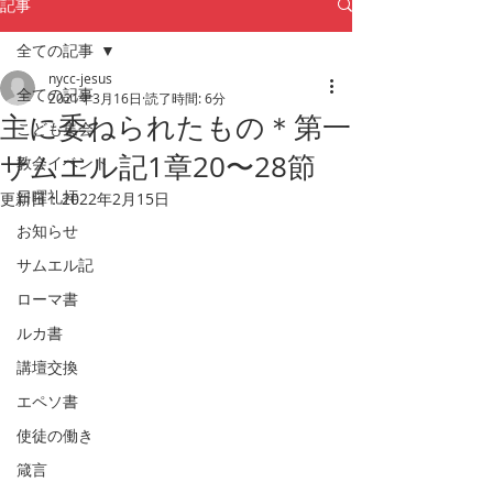
記事
全ての記事
nycc-jesus
全ての記事
2021年3月16日
読了時間: 6分
主に委ねられたもの＊第一
こども集会
サムエル記1章20〜28節
教会イベント
日曜礼拝
更新日：
2022年2月15日
お知らせ
サムエル記
ローマ書
ルカ書
講壇交換
エペソ書
使徒の働き
箴言