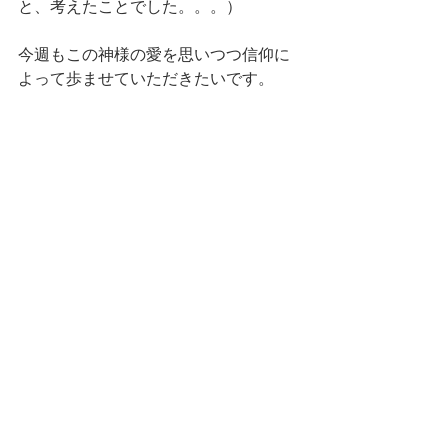
と、考えたことでした。。。）
今週もこの神様の愛を思いつつ信仰に
よって歩ませていただきたいです。
CSはイエス様がゲッセマネの園で祈ら
れた後に愛する弟子ユダとペテロに裏
切られたお話でした。これから受難週
を迎えイエス様の十字架やイースタ