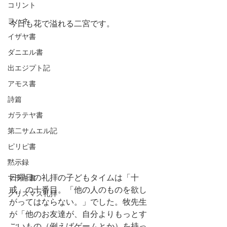
コリント
ヨハネ
今日も花で溢れる二宮です。
イザヤ書
ダニエル書
出エジプト記
アモス書
詩篇
ガラテヤ書
第二サムエル記
ピリピ書
黙示録
日曜日の礼拝の子どもタイムは「十
マラキ書
戒」の十番目。「他の人のものを欲し
クリスマス礼拝
がってはならない。」でした。牧先生
が「他のお友達が、自分よりもっとす
ごいもの（例えばゲームとか）を持っ