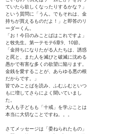
ていたら欲しくなったりするかな？」
という質問に「うん。でもそれは、金
持ちが買えるものだよ！」と即答のリ
ーダーくん。
「お！今日のみことばはこれですよ」
と牧先生。第一テモテ6章9、10節。
「金持ちになりたがる人たちは、誘惑
と罠と、また人を滅びと破滅に沈める
愚かで有害な多くの欲望に陥ります。
金銭を愛することが、あらゆる悪の根
だからです。」
皆でみことばを読み、ふむふむといつ
もに増してさらによく聞いていまし
た。
大人も子どもも「十戒」を学ぶことは
本当に大切なことですね。。。
さてメッセージは「委ねられたもの」