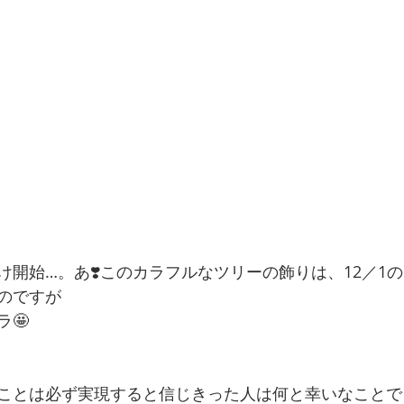
け開始…。あ❣️このカラフルなツリーの飾りは、12／1
のですが
🤩
ことは必ず実現すると信じきった人は何と幸いなことで