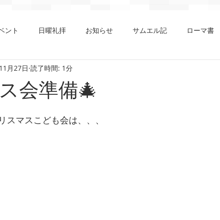
ベント
日曜礼拝
お知らせ
サムエル記
ローマ書
年11月27日
読了時間: 1分
言
コリント
ヨハネ
イザヤ書
ダニエル書
出
ス会準備🎄
ムエル記
ピリピ書
黙示録
マラキ書
クリスマス礼
リスマスこども会は、、、