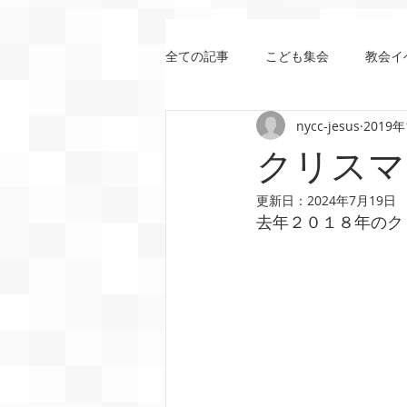
全ての記事
こども集会
教会イ
nycc-jesus
2019
エペソ書
使徒の働き
箴
クリスマ
更新日：
2024年7月19日
詩篇
ガラテヤ書
第二サ
去年２０１８年のク