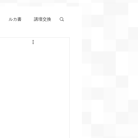
ルカ書
講壇交換
エジプト記
アモス書
拝