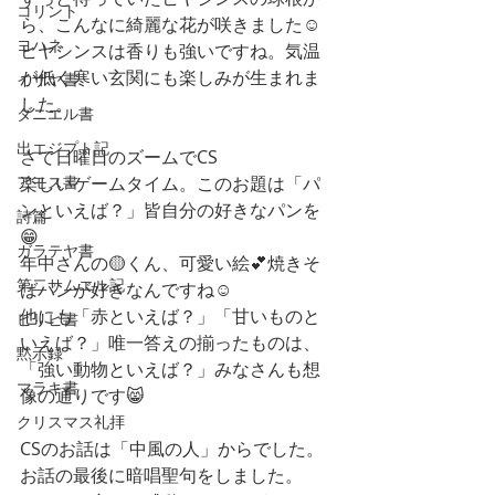
コリント
ら、こんなに綺麗な花が咲きました☺️
ヨハネ
ヒヤシンスは香りも強いですね。気温
が低く寒い玄関にも楽しみが生まれま
イザヤ書
した。
ダニエル書
出エジプト記
さて日曜日のズームでCS
楽しいゲームタイム。このお題は「パ
アモス書
ンといえば？」皆自分の好きなパンを
詩篇
😁
ガラテヤ書
年中さんの🟡くん、可愛い絵💕焼きそ
第二サムエル記
ばパンが好きなんですね☺️
他にも「赤といえば？」「甘いものと
ピリピ書
いえば？」唯一答えの揃ったものは、
黙示録
「強い動物といえば？」みなさんも想
マラキ書
像の通りです😸
クリスマス礼拝
CSのお話は「中風の人」からでした。
お話の最後に暗唱聖句をしました。