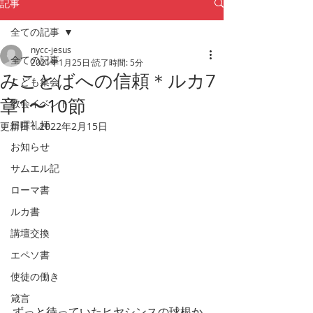
記事
全ての記事
nycc-jesus
全ての記事
2021年1月25日
読了時間: 5分
みことばへの信頼＊ルカ7
こども集会
章1〜10節
教会イベント
日曜礼拝
更新日：
2022年2月15日
お知らせ
サムエル記
ローマ書
ルカ書
講壇交換
エペソ書
使徒の働き
箴言
ずっと待っていたヒヤシンスの球根か