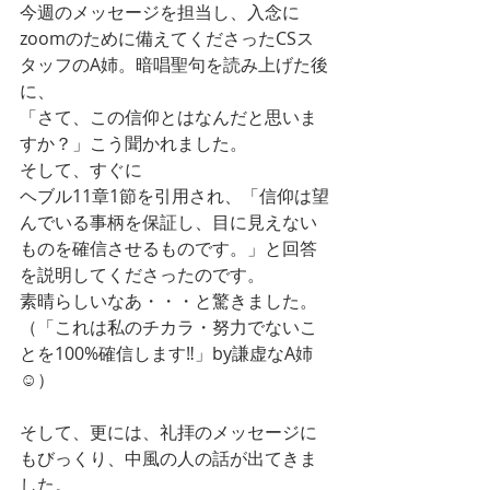
今週のメッセージを担当し、入念に
zoomのために備えてくださったCSス
タッフのA姉。暗唱聖句を読み上げた後
に、
「さて、この信仰とはなんだと思いま
すか？」こう聞かれました。
そして、すぐに
ヘブル11章1節を引用され、「信仰は望
んでいる事柄を保証し、目に見えない
ものを確信させるものです。」と回答
を説明してくださったのです。
素晴らしいなあ・・・と驚きました。
（「これは私のチカラ・努力でないこ
とを100%確信します‼️」by謙虚なA姉
☺️）
そして、更には、礼拝のメッセージに
もびっくり、中風の人の話が出てきま
した。