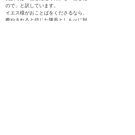
ので」と訳しています。
イエス様がおことばをくださるなら、
癒やされると信じた隊長としもべに対
して与えられたみことばです。
ただ「行きなさい」と言われて、帰っ
てみたら、しもべは癒されていたので
す。
人は結果を見ると確信する。しかし、
この時、結果が見えていないのにもか
かわらず、信じた。そうしたら、その
通りになった。彼のイエス様に対する
信仰です。
私たちも、全知全能の主、神がおられ
ると使徒信条においても告白します。
このお方の元に私が今いるのだという
ことを、私に、このお方が目を配り、