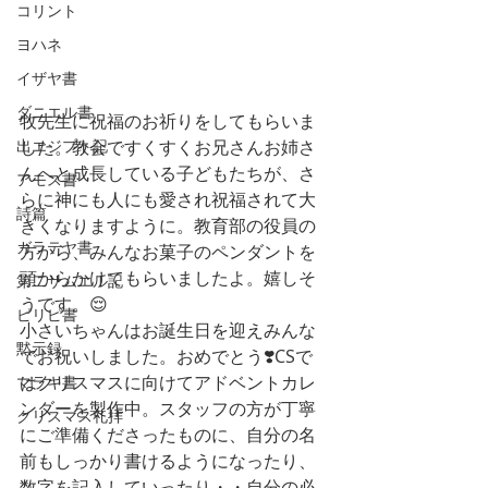
コリント
ヨハネ
イザヤ書
ダニエル書
牧先生に祝福のお祈りをしてもらいま
出エジプト記
した。教会ですくすくお兄さんお姉さ
んへと成長している子どもたちが、さ
アモス書
らに神にも人にも愛され祝福されて大
詩篇
きくなりますように。教育部の役員の
ガラテヤ書
方から、みんなお菓子のペンダントを
頭からかけてもらいましたよ。嬉しそ
第二サムエル記
うです。😌
ピリピ書
小さいちゃんはお誕生日を迎えみんな
黙示録
でお祝いしました。おめでとう❣️CSで
はクリスマスに向けてアドベントカレ
マラキ書
ンダーを製作中。スタッフの方が丁寧
クリスマス礼拝
にご準備くださったものに、自分の名
前もしっかり書けるようになったり、
数字を記入していったり・・自分の必