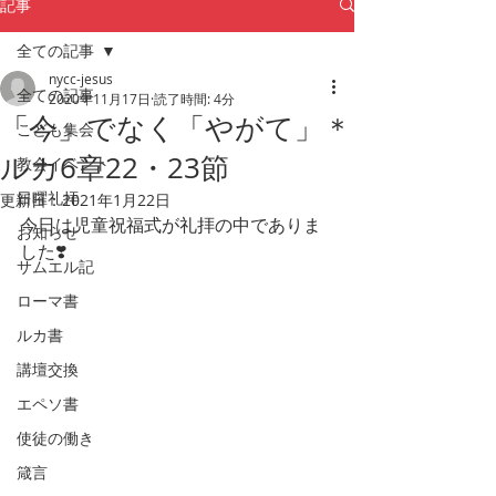
記事
全ての記事
nycc-jesus
全ての記事
2020年11月17日
読了時間: 4分
「今」でなく「やがて」＊
こども集会
ルカ6章22・23節
教会イベント
日曜礼拝
更新日：
2021年1月22日
今日は児童祝福式が礼拝の中でありま
お知らせ
した❣️
サムエル記
ローマ書
ルカ書
講壇交換
エペソ書
使徒の働き
箴言