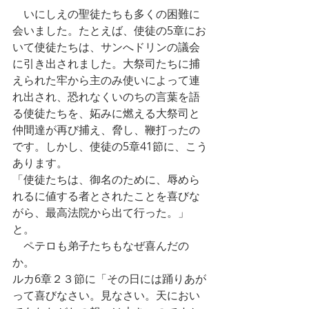
　いにしえの聖徒たちも多くの困難に
会いました。たとえば、使徒の5章にお
いて使徒たちは、サンへドリンの議会
に引き出されました。大祭司たちに捕
えられた牢から主のみ使いによって連
れ出され、恐れなくいのちの言葉を語
る使徒たちを、妬みに燃える大祭司と
仲間達が再び捕え、脅し、鞭打ったの
です。しかし、使徒の5章41節に、こう
あります。
「使徒たちは、御名のために、辱めら
れるに値する者とされたことを喜びな
がら、最高法院から出て行った。」
と。
　ペテロも弟子たちもなぜ喜んだの
か。
ルカ6章２３節に「その日には踊りあが
って喜びなさい。見なさい。天におい