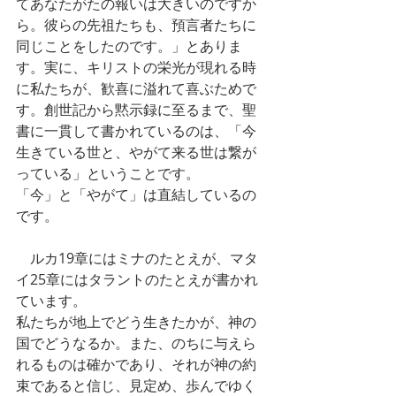
てあなたがたの報いは大きいのですか
ら。彼らの先祖たちも、預言者たちに
同じことをしたのです。」とありま
す。実に、キリストの栄光が現れる時
に私たちが、歓喜に溢れて喜ぶためで
す。創世記から黙示録に至るまで、聖
書に一貫して書かれているのは、「今
生きている世と、やがて来る世は繋が
っている」ということです。
「今」と「やがて」は直結しているの
です。
　ルカ19章にはミナのたとえが、マタ
イ25章にはタラントのたとえが書かれ
ています。
私たちが地上でどう生きたかが、神の
国でどうなるか。また、のちに与えら
れるものは確かであり、それが神の約
束であると信じ、見定め、歩んでゆく