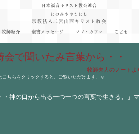
日本福音キリスト教会連合
にのみややまにし
宗教法人二宮山西キリスト教会
牧師紹介
聖書メッセージ
ママ・カフェ
こども
祈祷会で聞いたみ言葉から・・
牧師夫人のノートよ
事 はこちらをクリックすると、ご覧いただけます。☺️
・・神の口から出る一つ一つの言葉で生きる。」
​