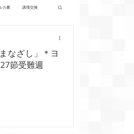
ルカ書
講壇交換
プト記
アモス書
まなざし」＊ヨ
〜27節受難週