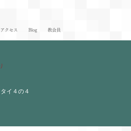
アクセス
Blog
教会員
り
マタイ４の４