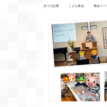
全ての記事
こども集会
教会イベ
エペソ書
使徒の働き
箴言
詩篇
ガラテヤ書
第二サム