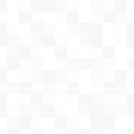
日本福音キリスト教会連合
二宮山西キリスト教会 ホームページ
〒259-0124
神奈川県中郡二宮町山西358-4
TEL：0463-71-2167
​FAX：0463-71-2167
​■ ママ・カフェ
​■ アク
​■ こどもの集会
​■ お問
​■ ブログ（旧）
​■ プ