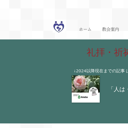
ホーム
教会案内
​ 礼拝・
​
​↓2024以降現在までの記
「人は