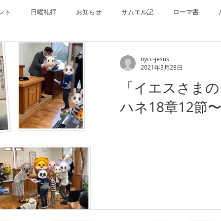
ント
日曜礼拝
お知らせ
サムエル記
ローマ書
コリント
ヨハネ
イザヤ書
ダニエル書
出エジ
nycc-jesus
2021年3月28日
「イエスさまの
エル記
ピリピ書
黙示録
マラキ書
クリスマス礼拝
ハネ18章12節